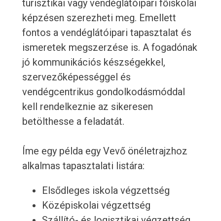
turisztikai vagy vendéglátóipari főiskolai
képzésen szerezheti meg. Emellett
fontos a vendéglátóipari tapasztalat és
ismeretek megszerzése is. A fogadónak
jó kommunikációs készségekkel,
szervezőképességgel és
vendégcentrikus gondolkodásmóddal
kell rendelkeznie az sikeresen
betölthesse a feladatát.
Íme egy példa egy Vevő önéletrajzhoz
alkalmas tapasztalati listára:
Elsődleges iskola végzettség
Középiskolai végzettség
Szállító- és logisztikai végzettség