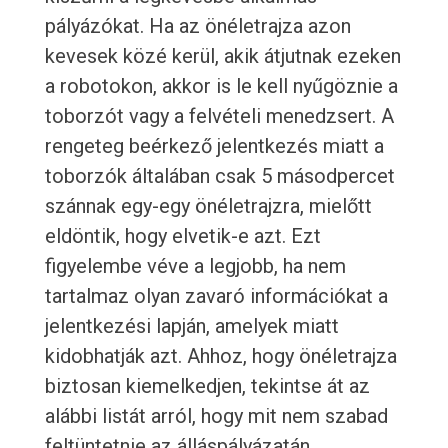
pályázókat. Ha az önéletrajza azon
kevesek közé kerül, akik átjutnak ezeken
a robotokon, akkor is le kell nyűgöznie a
toborzót vagy a felvételi menedzsert. A
rengeteg beérkező jelentkezés miatt a
toborzók általában csak 5 másodpercet
szánnak egy-egy önéletrajzra, mielőtt
eldöntik, hogy elvetik-e azt. Ezt
figyelembe véve a legjobb, ha nem
tartalmaz olyan zavaró információkat a
jelentkezési lapján, amelyek miatt
kidobhatják azt. Ahhoz, hogy önéletrajza
biztosan kiemelkedjen, tekintse át az
alábbi listát arról, hogy mit nem szabad
feltüntetnie az álláspályázatán.