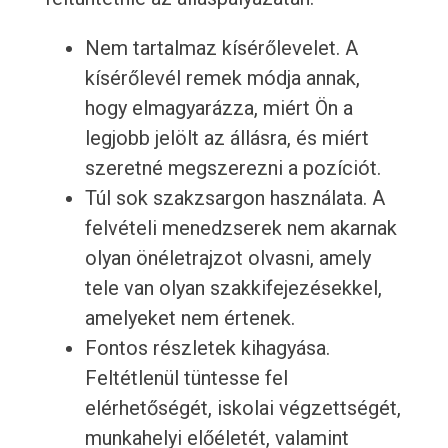
Nem tartalmaz kísérőlevelet. A
kísérőlevél remek módja annak,
hogy elmagyarázza, miért Ön a
legjobb jelölt az állásra, és miért
szeretné megszerezni a pozíciót.
Túl sok szakzsargon használata. A
felvételi menedzserek nem akarnak
olyan önéletrajzot olvasni, amely
tele van olyan szakkifejezésekkel,
amelyeket nem értenek.
Fontos részletek kihagyása.
Feltétlenül tüntesse fel
elérhetőségét, iskolai végzettségét,
munkahelyi előéletét, valamint