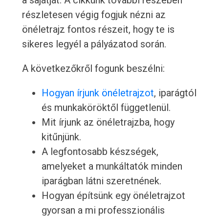
a sajátját. A cikkünk további részében
részletesen végig fogjuk nézni az
önéletrajz fontos részeit, hogy te is
sikeres legyél a pályázatod során.
A következőkről fogunk beszélni:
Hogyan írjunk önéletrajzot
, iparágtól
és munkaköröktől függetlenül.
Mit írjunk az önéletrajzba, hogy
kitűnjünk.
A legfontosabb készségek,
amelyeket a munkáltatók minden
iparágban látni szeretnének.
Hogyan építsünk egy önéletrajzot
gyorsan a mi professzionális