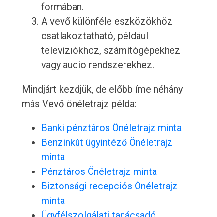
formában.
A vevő különféle eszközökhöz
csatlakoztatható, például
televíziókhoz, számítógépekhez
vagy audio rendszerekhez.
Mindjárt kezdjük, de előbb íme néhány
más Vevő önéletrajz példa:
Banki pénztáros Önéletrajz minta
Benzinkút ügyintéző Önéletrajz
minta
Pénztáros Önéletrajz minta
Biztonsági recepciós Önéletrajz
minta
Ügyfélszolgálati tanácsadó