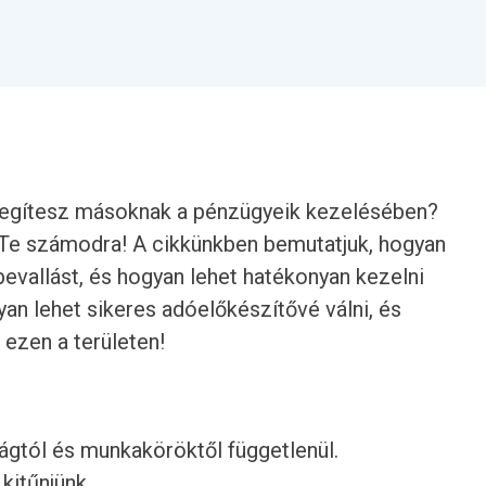
segítesz másoknak a pénzügyeik kezelésében?
 Te számodra! A cikkünkben bemutatjuk, hogyan
bevallást, és hogyan lehet hatékonyan kezelni
yan lehet sikeres adóelőkészítővé válni, és
 ezen a területen!
rágtól és munkaköröktől függetlenül.
 kitűnjünk.