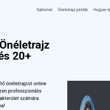
Sablonok
Önéletrajz példák
Hogyan ír
Önéletrajz
 és 20+
ő önéletrajzot online
zen professzionális
akterület számára.
ma!