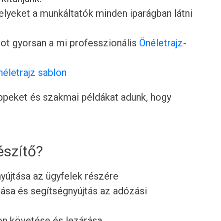
lyeket a munkáltatók minden iparágban látni
ot gyorsan a mi professzionális
Önéletrajz-
néletrajz sablon
tippeket és szakmai példákat adunk, hogy
észítő?
yújtása az ügyfelek részére
ása és segítségnyújtás az adózási
 követése és lezárása