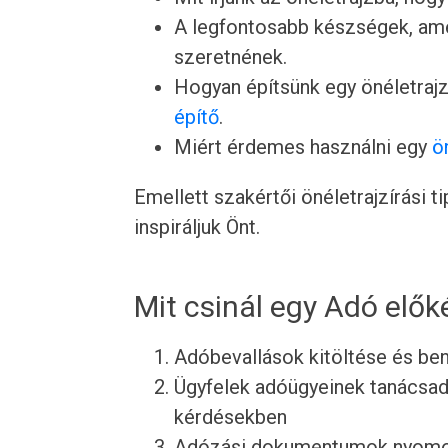
A legfontosabb készségek, ame
szeretnének.
Hogyan építsünk egy önéletrajz
építő
.
Miért érdemes használni egy
ö
Emellett szakértői önéletrajzírási 
inspiráljuk Önt.
Mit csinál egy Adó elők
Adóbevallások kitöltése és ben
Ügyfelek adóügyeinek tanácsad
kérdésekben
Adózási dokumentumok nyomon