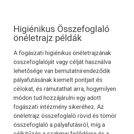
Higiénikus Összefoglaló
önéletrajz példák
A fogászati higiénikus önéletrajzának
összefoglalóját vagy célját használva
lehetősége van bemutatnirendeződik
pályafutásának kiemelt pontjait és
célokat, és rámutathat arra, hogymilyen
módon tud hozzájárulni egy adott
fogászati intézmény sikeréhez. Az
önéletrajz összefoglaló rövid és tömör
összefoglaló a pályafutásról, míg a
célkitűzés a szakmai fejlődésre és a