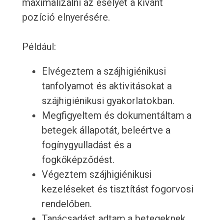
maximalizálni az esélyét a kívánt
pozíció elnyerésére.
Például:
Elvégeztem a szájhigiénikusi
tanfolyamot és aktivitásokat a
szájhigiénikusi gyakorlatokban.
Megfigyeltem és dokumentáltam a
betegek állapotát, beleértve a
fogínygyulladást és a
fogkőképződést.
Végeztem szájhigiénikusi
kezeléseket és tisztítást fogorvosi
rendelőben.
Tanácsadást adtam a betegeknek