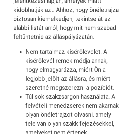
jelentkezési lapján, amelyek miatt
kidobhatják azt. Ahhoz, hogy önéletrajza
biztosan kiemelkedjen, tekintse át az
alábbi listát arról, hogy mit nem szabad
feltüntetnie az álláspályázatán.
Nem tartalmaz kísérőlevelet. A
kísérőlevél remek módja annak,
hogy elmagyarázza, miért Ön a
legjobb jelölt az állásra, és miért
szeretné megszerezni a pozíciót.
Túl sok szakzsargon használata. A
felvételi menedzserek nem akarnak
olyan önéletrajzot olvasni, amely
tele van olyan szakkifejezésekkel,
amelyeket nem értenek.