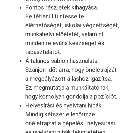
Fontos részletek kihagyása.
Feltétlenül tüntesse fel
elérhetőségét, iskolai végzettségét,
munkahelyi előéletét, valamint
minden releváns készséget és
tapasztalatot.
Általános sablon használata.
Szánjon időt arra, hogy önéletrajzát
a megpályázott álláshoz igazítsa.
Ez megmutatja a munkáltatónak,
hogy komolyan gondolja a pozíciót.
Helyesírási és nyelvtani hibák.
Mindig kétszer ellenőrizze
önéletrajzát a gépelési, helyesírási
és nyelvtani hibák tekintetében.