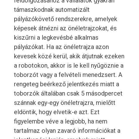
feldolgozásához a vállalatok gyakran
támaszkodnak automatizált
pályázókövető rendszerekre, amelyek
képesek átnézni az önéletrajzokat, és
kiszűrni a legkevésbé alkalmas
pályázókat. Ha az önéletrajza azon
kevesek közé kerül, akik átjutnak ezeken
a robotokon, akkor is le kell nyűgöznie a
toborzót vagy a felvételi menedzsert. A
rengeteg beérkező jelentkezés miatt a
toborzók általában csak 5 másodpercet
szánnak egy-egy önéletrajzra, mielőtt
eldöntik, hogy elvetik-e azt. Ezt
figyelembe véve a legjobb, ha nem
tartalmaz olyan zavaró információkat a