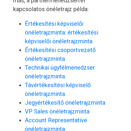
más, a partnermenedzserrel
kapcsolatos önéletrajz példa:
Értékesítési képviselői
önéletrajzminta: értékesítési
képviselői önéletrajzminta
Értékesítési csoportvezető
önéletrajzminta
Technikai ügyfélmenedzser
önéletrajzminta
Távértékesítési képviselő
önéletrajzminta
Jegyértékesítő önéletrajzminta
VP Sales önéletrajzminta
Account Representative
önéletrajzminta