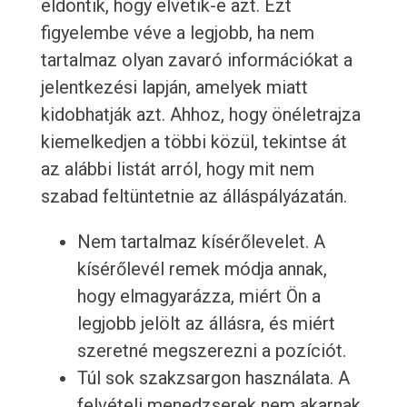
eldöntik, hogy elvetik-e azt. Ezt
figyelembe véve a legjobb, ha nem
tartalmaz olyan zavaró információkat a
jelentkezési lapján, amelyek miatt
kidobhatják azt. Ahhoz, hogy önéletrajza
kiemelkedjen a többi közül, tekintse át
az alábbi listát arról, hogy mit nem
szabad feltüntetnie az álláspályázatán.
Nem tartalmaz kísérőlevelet. A
kísérőlevél remek módja annak,
hogy elmagyarázza, miért Ön a
legjobb jelölt az állásra, és miért
szeretné megszerezni a pozíciót.
Túl sok szakzsargon használata. A
felvételi menedzserek nem akarnak