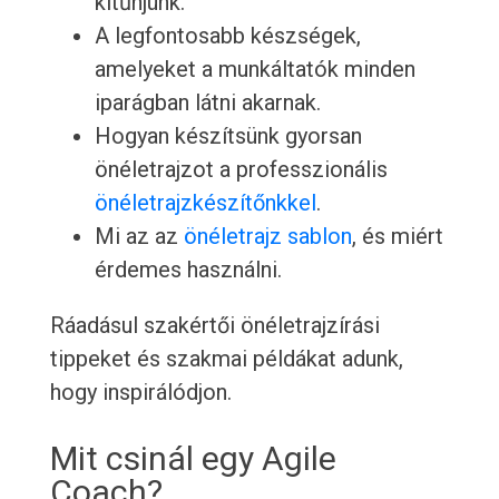
kitűnjünk.
A legfontosabb készségek,
amelyeket a munkáltatók minden
iparágban látni akarnak.
Hogyan készítsünk gyorsan
önéletrajzot a professzionális
önéletrajzkészítőnkkel
.
Mi az az
önéletrajz sablon
, és miért
érdemes használni.
Ráadásul szakértői önéletrajzírási
tippeket és szakmai példákat adunk,
hogy inspirálódjon.
Mit csinál egy Agile
Coach?