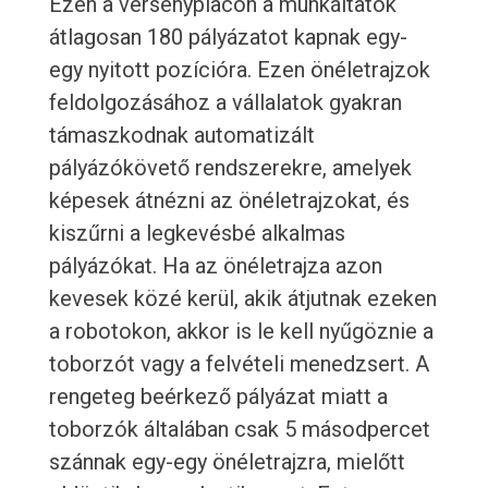
Ezen a versenypiacon a munkáltatók
átlagosan 180 pályázatot kapnak egy-
egy nyitott pozícióra. Ezen önéletrajzok
feldolgozásához a vállalatok gyakran
támaszkodnak automatizált
pályázókövető rendszerekre, amelyek
képesek átnézni az önéletrajzokat, és
kiszűrni a legkevésbé alkalmas
pályázókat. Ha az önéletrajza azon
kevesek közé kerül, akik átjutnak ezeken
a robotokon, akkor is le kell nyűgöznie a
toborzót vagy a felvételi menedzsert. A
rengeteg beérkező pályázat miatt a
toborzók általában csak 5 másodpercet
szánnak egy-egy önéletrajzra, mielőtt