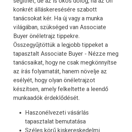
segíthet, de az is okos dolog, ha az Ön
konkrét álláskeresésére szabott
tanácsokat kér. Ha új vagy a munka
világában, szükséged van Associate
Buyer önéletrajz tippekre.
Összegyűjtöttük a legjobb tippeket a
tapasztalt Associate Buyer - Nézze meg
tanácsaikat, hogy ne csak megkönnyítse
az írás folyamatát, hanem növelje az
esélyét, hogy olyan önéletrajzot
készítsen, amely felkeltette a leendő
munkaadók érdeklődését.
Haszonélvezeti vásárlás
tapasztalat bemutatása
Széles körű kiskereskedelmi