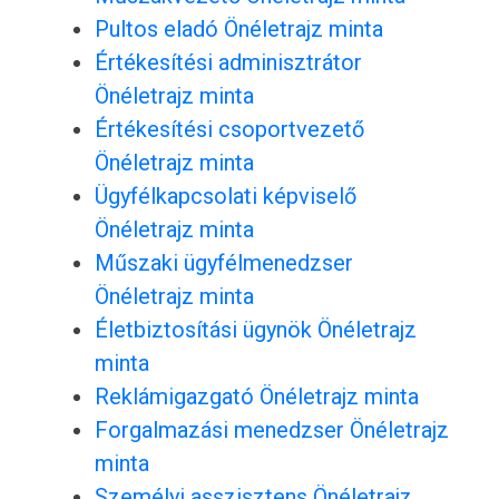
Pultos eladó Önéletrajz minta
Értékesítési adminisztrátor
Önéletrajz minta
Értékesítési csoportvezető
Önéletrajz minta
Ügyfélkapcsolati képviselő
Önéletrajz minta
Műszaki ügyfélmenedzser
Önéletrajz minta
Életbiztosítási ügynök Önéletrajz
minta
Reklámigazgató Önéletrajz minta
Forgalmazási menedzser Önéletrajz
minta
Személyi asszisztens Önéletrajz