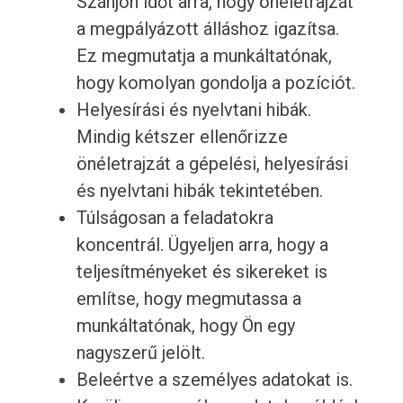
Szánjon időt arra, hogy önéletrajzát
a megpályázott álláshoz igazítsa.
Ez megmutatja a munkáltatónak,
hogy komolyan gondolja a pozíciót.
Helyesírási és nyelvtani hibák.
Mindig kétszer ellenőrizze
önéletrajzát a gépelési, helyesírási
és nyelvtani hibák tekintetében.
Túlságosan a feladatokra
koncentrál. Ügyeljen arra, hogy a
teljesítményeket és sikereket is
említse, hogy megmutassa a
munkáltatónak, hogy Ön egy
nagyszerű jelölt.
Beleértve a személyes adatokat is.