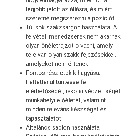
hogy elmagyarázza, miért Ön a
legjobb jelölt az állásra, és miért
szeretné megszerezni a pozíciót.
Túl sok szakzsargon használata. A
felvételi menedzserek nem akarnak
olyan önéletrajzot olvasni, amely
tele van olyan szakkifejezésekkel,
amelyeket nem értenek.
Fontos részletek kihagyása.
Feltétlenül tüntesse fel
elérhetőségét, iskolai végzettségét,
munkahelyi előéletét, valamint
minden releváns készséget és
tapasztalatot.
Általános sablon használata.