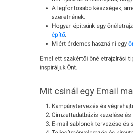
A legfontosabb készségek, ame
szeretnének.
Hogyan építsünk egy önéletrajz
építő
.
Miért érdemes használni egy
ö
Emellett szakértői önéletrajzírási 
inspiráljuk Önt.
Mit csinál egy Email ma
Kampánytervezés és végrehajt
Címzettadatbázis kezelése és
E-mail sablonok tervezése és 
Teljesítményelemzés és kimut