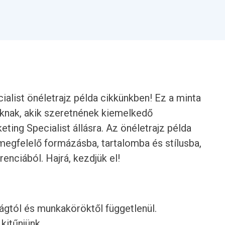
alist önéletrajz példa cikkünkben! Ez a minta
oknak, akik szeretnének kiemelkedő
eting Specialist állásra. Az önéletrajz példa
megfelelő formázásba, tartalomba és stílusba,
enciából. Hajrá, kezdjük el!
rágtól és munkaköröktől függetlenül.
 kitűnjünk.