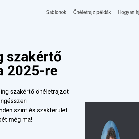
Sablonok
Önéletrajz példák
Hogyan ír
g szakértő
a 2025-re
ing szakértő önéletrajzot
Böngésszen
nden szint és szakterület
pét még ma!