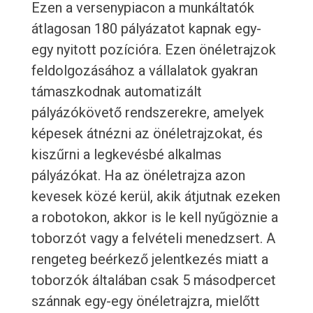
Ezen a versenypiacon a munkáltatók
átlagosan 180 pályázatot kapnak egy-
egy nyitott pozícióra. Ezen önéletrajzok
feldolgozásához a vállalatok gyakran
támaszkodnak automatizált
pályázókövető rendszerekre, amelyek
képesek átnézni az önéletrajzokat, és
kiszűrni a legkevésbé alkalmas
pályázókat. Ha az önéletrajza azon
kevesek közé kerül, akik átjutnak ezeken
a robotokon, akkor is le kell nyűgöznie a
toborzót vagy a felvételi menedzsert. A
rengeteg beérkező jelentkezés miatt a
toborzók általában csak 5 másodpercet
szánnak egy-egy önéletrajzra, mielőtt