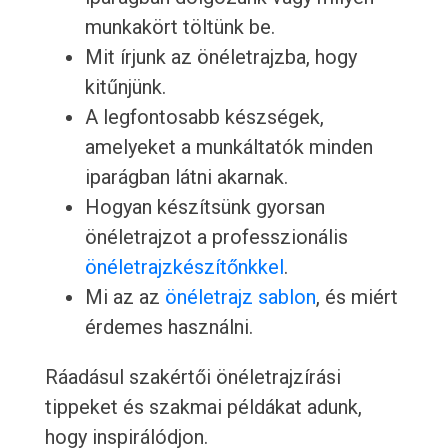
munkakört töltünk be.
Mit írjunk az önéletrajzba, hogy
kitűnjünk.
A legfontosabb készségek,
amelyeket a munkáltatók minden
iparágban látni akarnak.
Hogyan készítsünk gyorsan
önéletrajzot a professzionális
önéletrajzkészítőnkkel
.
Mi az az
önéletrajz sablon
, és miért
érdemes használni.
Ráadásul szakértői önéletrajzírási
tippeket és szakmai példákat adunk,
hogy inspirálódjon.