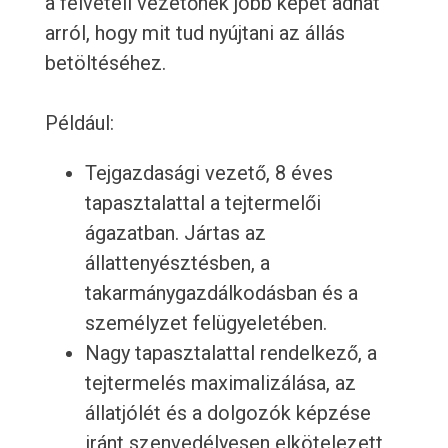
a felvételi vezetőnek jobb képet adhat
arról, hogy mit tud nyújtani az állás
betöltéséhez.
Például:
Tejgazdasági vezető, 8 éves
tapasztalattal a tejtermelői
ágazatban. Jártas az
állattenyésztésben, a
takarmánygazdálkodásban és a
személyzet felügyeletében.
Nagy tapasztalattal rendelkező, a
tejtermelés maximalizálása, az
állatjólét és a dolgozók képzése
iránt szenvedélyesen elkötelezett