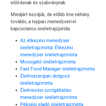
előírásnak és szabványnak.
Mindjárt kezdjük, de előbb íme néhány
további, a tejipari menedzserrel
kapcsolatos önéletrajzpélda:
Az étkezési menedzser
önéletrajzminta: Étkezési
menedzser önéletrajzminta
Mosogató önéletrajzminta
Fast Food Manager önéletrajzminta
Élelmiszeripari dolgozó
önéletrajzminta
Élelmezési szolgáltatási
menedzser önéletrajzminta
Pékségi eladó önéletrajzminta