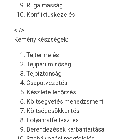
Rugalmasság
Konfliktuskezelés
< />
Kemény készségek:
Tejtermelés
Tejipari minőség
Tejbiztonság
Csapatvezetés
Készletellenőrzés
Költségvetés menedzsment
Költségcsökkentés
Folyamatfejlesztés
Berendezések karbantartása
Szabályozási megfelelés