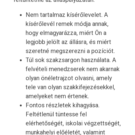
Nem tartalmaz kísérőlevelet. A
kísérőlevél remek módja annak,
hogy elmagyarázza, miért Ön a
legjobb jelölt az állásra, és miért
szeretné megszerezni a pozíciót.
Túl sok szakzsargon használata. A
felvételi menedzserek nem akarnak
olyan önéletrajzot olvasni, amely
tele van olyan szakkifejezésekkel,
amelyeket nem értenek.
Fontos részletek kihagyása.
Feltétlenül tüntesse fel
elérhetőségét, iskolai végzettségét,
munkahelyi előéletét, valamint