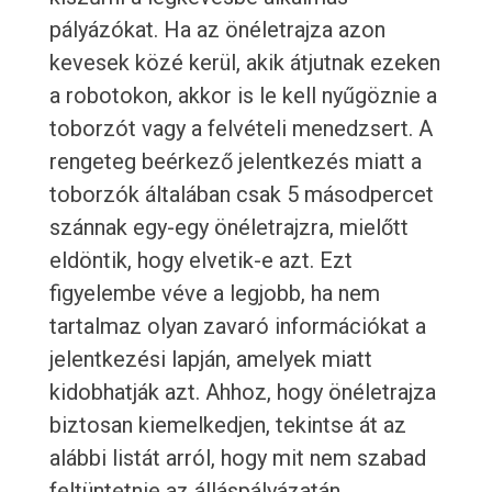
pályázókat. Ha az önéletrajza azon
kevesek közé kerül, akik átjutnak ezeken
a robotokon, akkor is le kell nyűgöznie a
toborzót vagy a felvételi menedzsert. A
rengeteg beérkező jelentkezés miatt a
toborzók általában csak 5 másodpercet
szánnak egy-egy önéletrajzra, mielőtt
eldöntik, hogy elvetik-e azt. Ezt
figyelembe véve a legjobb, ha nem
tartalmaz olyan zavaró információkat a
jelentkezési lapján, amelyek miatt
kidobhatják azt. Ahhoz, hogy önéletrajza
biztosan kiemelkedjen, tekintse át az
alábbi listát arról, hogy mit nem szabad
feltüntetnie az álláspályázatán.