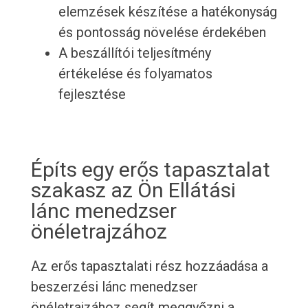
elemzések készítése a hatékonyság
és pontosság növelése érdekében
A beszállítói teljesítmény
értékelése és folyamatos
fejlesztése
Építs egy erős tapasztalat
szakasz az Ön Ellátási
lánc menedzser
önéletrajzához
Az erős tapasztalati rész hozzáadása a
beszerzési lánc menedzser
önéletrajzához segít meggyőzni a