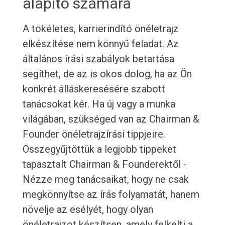
alapító számára
A tökéletes, karrierindító önéletrajz
elkészítése nem könnyű feladat. Az
általános írási szabályok betartása
segíthet, de az is okos dolog, ha az Ön
konkrét álláskeresésére szabott
tanácsokat kér. Ha új vagy a munka
világában, szükséged van az Chairman &
Founder önéletrajzírási tippjeire.
Összegyűjtöttük a legjobb tippeket
tapasztalt Chairman & Founderektől -
Nézze meg tanácsaikat, hogy ne csak
megkönnyítse az írás folyamatát, hanem
növelje az esélyét, hogy olyan
önéletrajzot készítsen, amely felkelti a