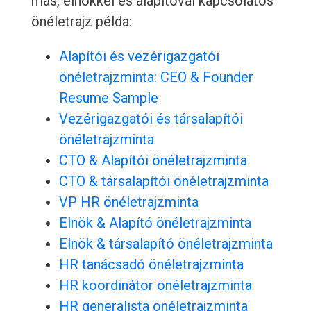
más, elnökkel és alapítóval kapcsolatos
önéletrajz példa:
Alapítói és vezérigazgatói
önéletrajzminta: CEO & Founder
Resume Sample
Vezérigazgatói és társalapítói
önéletrajzminta
CTO & Alapítói önéletrajzminta
CTO & társalapítói önéletrajzminta
VP HR önéletrajzminta
Elnök & Alapító önéletrajzminta
Elnök & társalapító önéletrajzminta
HR tanácsadó önéletrajzminta
HR koordinátor önéletrajzminta
HR generalista önéletrajzminta