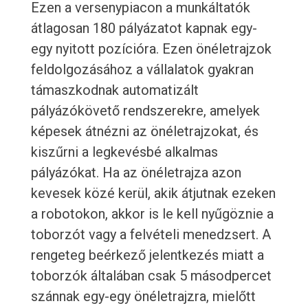
Ezen a versenypiacon a munkáltatók
átlagosan 180 pályázatot kapnak egy-
egy nyitott pozícióra. Ezen önéletrajzok
feldolgozásához a vállalatok gyakran
támaszkodnak automatizált
pályázókövető rendszerekre, amelyek
képesek átnézni az önéletrajzokat, és
kiszűrni a legkevésbé alkalmas
pályázókat. Ha az önéletrajza azon
kevesek közé kerül, akik átjutnak ezeken
a robotokon, akkor is le kell nyűgöznie a
toborzót vagy a felvételi menedzsert. A
rengeteg beérkező jelentkezés miatt a
toborzók általában csak 5 másodpercet
szánnak egy-egy önéletrajzra, mielőtt