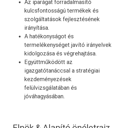
Az iparágat forradalmasító
kulcsfontosságú termékek és
szolgáltatások fejlesztésének
irányítása.
A hatékonyságot és
termelékenységet javító irányelvek
kidolgozása és végrehajtása.
Együttműködött az
igazgatótanáccsal a stratégiai
kezdeményezések
felülvizsgálatában és
jóváhagyásában.
Elnök & Alapító önéletrajz