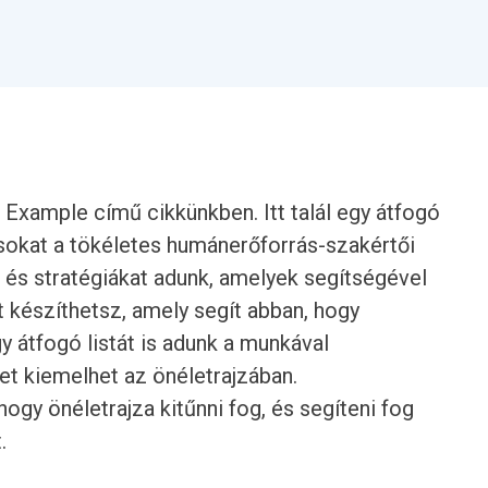
Example című cikkünkben. Itt talál egy átfogó
csokat a tökéletes humánerőforrás-szakértői
 és stratégiákat adunk, amelyek segítségével
észíthetsz, amely segít abban, hogy
y átfogó listát is adunk a munkával
t kiemelhet az önéletrajzában.
ogy önéletrajza kitűnni fog, és segíteni fog
.