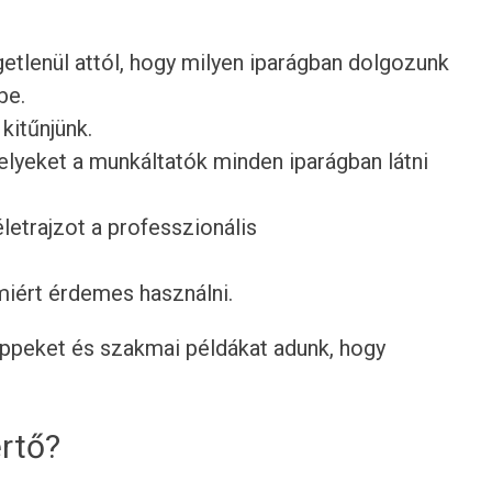
getlenül attól, hogy milyen iparágban dolgozunk
be.
 kitűnjünk.
lyeket a munkáltatók minden iparágban látni
etrajzot a professzionális
 miért érdemes használni.
tippeket és szakmai példákat adunk, hogy
értő?