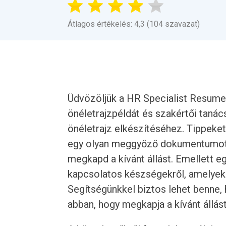
Átlagos értékelés: 4,3 (104 szavazat)
Üdvözöljük a HR Specialist Resume 
önéletrajzpéldát és szakértői taná
önéletrajz elkészítéséhez. Tippeket
egy olyan meggyőző dokumentumot k
megkapd a kívánt állást. Emellett eg
kapcsolatos készségekről, amelyeke
Segítségünkkel biztos lehet benne, h
abban, hogy megkapja a kívánt állást