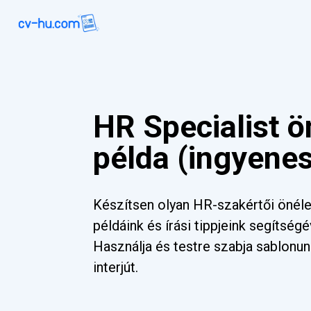
HR Specialist ö
példa (ingyene
Készítsen olyan HR-szakértői önélet
példáink és írási tippjeink segítségév
Használja és testre szabja sablonu
interjút.