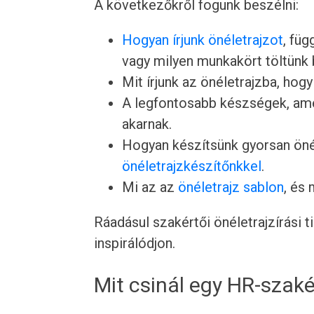
A következőkről fogunk beszélni:
Hogyan írjunk önéletrajzot
, füg
vagy milyen munkakört töltünk 
Mit írjunk az önéletrajzba, hogy
A legfontosabb készségek, ame
akarnak.
Hogyan készítsünk gyorsan önél
önéletrajzkészítőnkkel
.
Mi az az
önéletrajz sablon
, és
Ráadásul szakértői önéletrajzírási 
inspirálódjon.
Mit csinál egy HR-szak