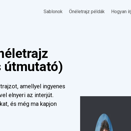
Sablonok
Önéletrajz példák
Hogyan ír
néletrajz
s útmutató)
rajzot, amellyel ingyenes
el elnyeri az interjút.
nkat, és még ma kapjon