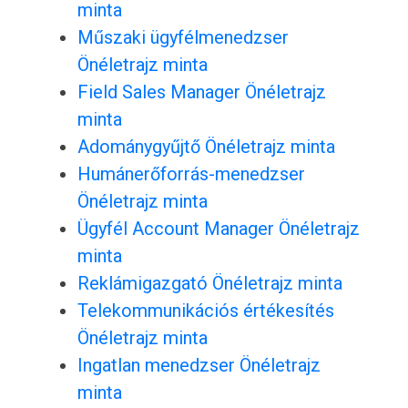
minta
Műszaki ügyfélmenedzser
Önéletrajz minta
Field Sales Manager Önéletrajz
minta
Adománygyűjtő Önéletrajz minta
Humánerőforrás-menedzser
Önéletrajz minta
Ügyfél Account Manager Önéletrajz
minta
Reklámigazgató Önéletrajz minta
Telekommunikációs értékesítés
Önéletrajz minta
Ingatlan menedzser Önéletrajz
minta