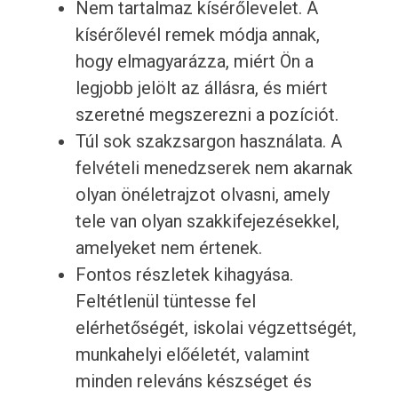
Nem tartalmaz kísérőlevelet. A
kísérőlevél remek módja annak,
hogy elmagyarázza, miért Ön a
legjobb jelölt az állásra, és miért
szeretné megszerezni a pozíciót.
Túl sok szakzsargon használata. A
felvételi menedzserek nem akarnak
olyan önéletrajzot olvasni, amely
tele van olyan szakkifejezésekkel,
amelyeket nem értenek.
Fontos részletek kihagyása.
Feltétlenül tüntesse fel
elérhetőségét, iskolai végzettségét,
munkahelyi előéletét, valamint
minden releváns készséget és