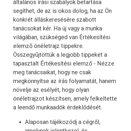
általános írási szabályok betartása
segíthet, de az is okos dolog, ha az Ön
konkrét álláskeresésére szabott
tanácsokat kér. Ha új vagy a munka
világában, szükséged van Értékesítési
elemző önéletrajz tippekre.
Összegyűjtöttük a legjobb tippeket a
tapasztalt Értékesítési elemző - Nézze
meg tanácsaikat, hogy ne csak
megkönnyítse az írás folyamatát, hanem
növelje az esélyét, hogy olyan
önéletrajzot készítsen, amely felkeltette
a leendő munkaadók érdeklődését.
Alaposan tájékozódj a cégről,
amelynek jelentkezel, és