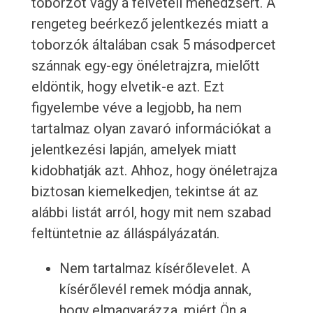
toborzót vagy a felvételi menedzsert. A
rengeteg beérkező jelentkezés miatt a
toborzók általában csak 5 másodpercet
szánnak egy-egy önéletrajzra, mielőtt
eldöntik, hogy elvetik-e azt. Ezt
figyelembe véve a legjobb, ha nem
tartalmaz olyan zavaró információkat a
jelentkezési lapján, amelyek miatt
kidobhatják azt. Ahhoz, hogy önéletrajza
biztosan kiemelkedjen, tekintse át az
alábbi listát arról, hogy mit nem szabad
feltüntetnie az álláspályázatán.
Nem tartalmaz kísérőlevelet. A
kísérőlevél remek módja annak,
hogy elmagyarázza, miért Ön a