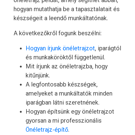
önéletrajz példát, amely segíthet abban,
hogyan mutathatja be a tapasztalatait és
készségeit a leendő munkáltatónak.
A következőkről fogunk beszélni:
Hogyan írjunk önéletrajzot
, iparágtól
és munkaköröktől függetlenül.
Mit írjunk az önéletrajzba, hogy
kitűnjünk.
A legfontosabb készségek,
amelyeket a munkáltatók minden
iparágban látni szeretnének.
Hogyan építsünk egy önéletrajzot
gyorsan a mi professzionális
Önéletrajz-építő
.