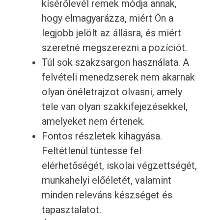
kísérőlevél remek módja annak,
hogy elmagyarázza, miért Ön a
legjobb jelölt az állásra, és miért
szeretné megszerezni a pozíciót.
Túl sok szakzsargon használata. A
felvételi menedzserek nem akarnak
olyan önéletrajzot olvasni, amely
tele van olyan szakkifejezésekkel,
amelyeket nem értenek.
Fontos részletek kihagyása.
Feltétlenül tüntesse fel
elérhetőségét, iskolai végzettségét,
munkahelyi előéletét, valamint
minden releváns készséget és
tapasztalatot.