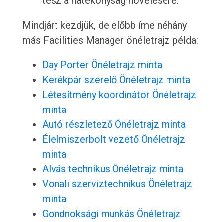
tesz a hatékonyság növelésére.
Mindjárt kezdjük, de előbb íme néhány
más Facilities Manager önéletrajz példa:
Day Porter Önéletrajz minta
Kerékpár szerelő Önéletrajz minta
Létesítmény koordinátor Önéletrajz
minta
Autó részletező Önéletrajz minta
Élelmiszerbolt vezető Önéletrajz
minta
Alvás technikus Önéletrajz minta
Vonali szerviztechnikus Önéletrajz
minta
Gondnoksági munkás Önéletrajz