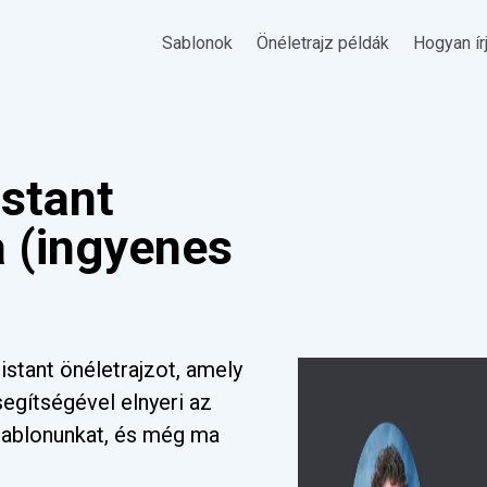
Sablonok
Önéletrajz példák
Hogyan ír
istant
a (ingyenes
stant önéletrajzot, amely
 segítségével elnyeri az
a sablonunkat, és még ma