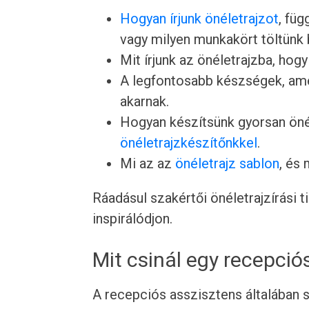
Hogyan írjunk önéletrajzot
, füg
vagy milyen munkakört töltünk 
Mit írjunk az önéletrajzba, hogy
A legfontosabb készségek, ame
akarnak.
Hogyan készítsünk gyorsan önél
önéletrajzkészítőnkkel
.
Mi az az
önéletrajz sablon
, és
Ráadásul szakértői önéletrajzírási 
inspirálódjon.
Mit csinál egy recepció
A recepciós asszisztens általában s