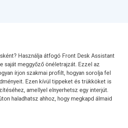
nsként? Használja átfogó Front Desk Assistant
se saját meggyőző önéletrajzát. Ezzel az
gyan írjon szakmai profilt, hogyan sorolja fel
dményeit. Ezen kívül tippeket és trükköket is
ítéséhez, amellyel elnyerhetsz egy interjút.
 úton haladhatsz ahhoz, hogy megkapd álmaid