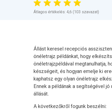
Átlagos értékelés: 4,6 (103 szavazat)
Állást keresel recepciós assziszte
önéletrajz példánkat, hogy elkészít
önéletrajzpéldával megtanulhatja, ho
készségeit, és hogyan emelje ki ere
kaphatsz egy olyan önéletrajz elkész
Ennek a példának a segítségével jó
állását.
A következőkről fogunk beszélni: