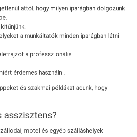
getlenül attól, hogy milyen iparágban dolgozunk
be.
 kitűnjünk.
lyeket a munkáltatók minden iparágban látni
etrajzot a professzionális
 miért érdemes használni.
tippeket és szakmai példákat adunk, hogy
s asszisztens?
zállodai, motel és egyéb szálláshelyek