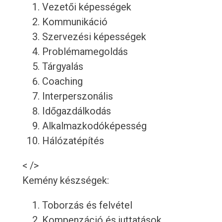
Vezetői képességek
Kommunikáció
Szervezési képességek
Problémamegoldás
Tárgyalás
Coaching
Interperszonális
Időgazdálkodás
Alkalmazkodóképesség
Hálózatépítés
< />
Kemény készségek:
Toborzás és felvétel
Kompenzáció és juttatások