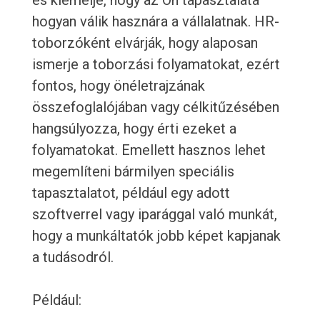
és kiemelje, hogy az Ön tapasztalata
hogyan válik hasznára a vállalatnak. HR-
toborzóként elvárják, hogy alaposan
ismerje a toborzási folyamatokat, ezért
fontos, hogy önéletrajzának
összefoglalójában vagy célkitűzésében
hangsúlyozza, hogy érti ezeket a
folyamatokat. Emellett hasznos lehet
megemlíteni bármilyen speciális
tapasztalatot, például egy adott
szoftverrel vagy iparággal való munkát,
hogy a munkáltatók jobb képet kapjanak
a tudásodról.
Például: