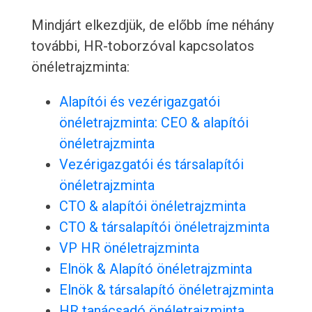
Mindjárt elkezdjük, de előbb íme néhány
további, HR-toborzóval kapcsolatos
önéletrajzminta:
Alapítói és vezérigazgatói
önéletrajzminta: CEO & alapítói
önéletrajzminta
Vezérigazgatói és társalapítói
önéletrajzminta
CTO & alapítói önéletrajzminta
CTO & társalapítói önéletrajzminta
VP HR önéletrajzminta
Elnök & Alapító önéletrajzminta
Elnök & társalapító önéletrajzminta
HR tanácsadó önéletrajzminta