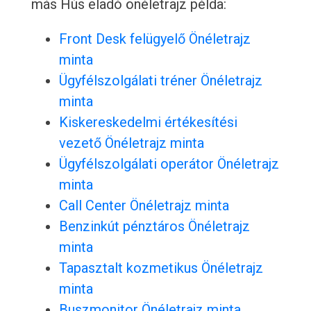
más Hús eladó önéletrajz példa:
Front Desk felügyelő Önéletrajz
minta
Ügyfélszolgálati tréner Önéletrajz
minta
Kiskereskedelmi értékesítési
vezető Önéletrajz minta
Ügyfélszolgálati operátor Önéletrajz
minta
Call Center Önéletrajz minta
Benzinkút pénztáros Önéletrajz
minta
Tapasztalt kozmetikus Önéletrajz
minta
Buszmonitor Önéletrajz minta