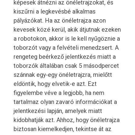
képesek átnézni az önéletrajzokat, és
kiszűrni a legkevésbé alkalmas
pályázókat. Ha az önéletrajza azon
kevesek közé kerül, akik átjutnak ezeken
a robotokon, akkor is le kell nyűgöznie a
toborzót vagy a felvételi menedzsert. A
rengeteg beérkező jelentkezés miatt a
toborzók általában csak 5 másodpercet
szánnak egy-egy önéletrajzra, mielőtt
eldöntik, hogy elvetik-e azt. Ezt
figyelembe véve a legjobb, ha nem
tartalmaz olyan zavaró információkat a
jelentkezési lapján, amelyek miatt
kidobhatják azt. Ahhoz, hogy önéletrajza
biztosan kiemelkedjen, tekintse át az