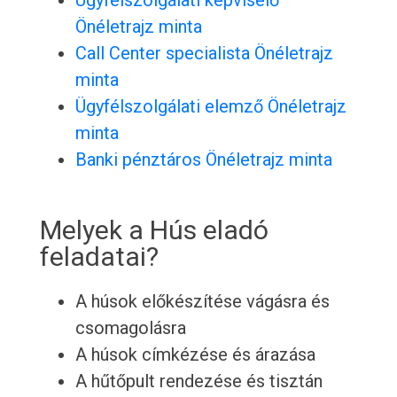
Ügyfélszolgálati képviselő
Önéletrajz minta
Call Center specialista Önéletrajz
minta
Ügyfélszolgálati elemző Önéletrajz
minta
Banki pénztáros Önéletrajz minta
Melyek a Hús eladó
feladatai?
A húsok előkészítése vágásra és
csomagolásra
A húsok címkézése és árazása
A hűtőpult rendezése és tisztán