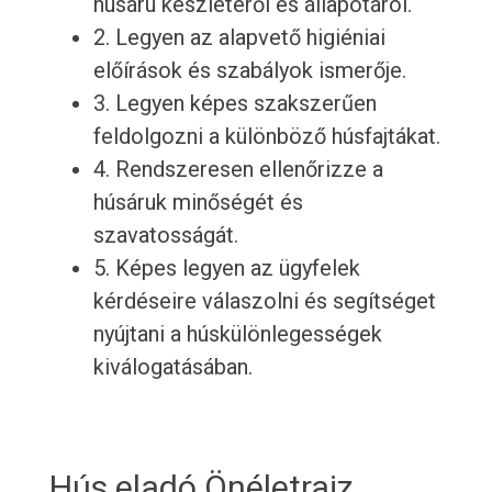
húsáru készletéről és állapotáról.
2. Legyen az alapvető higiéniai
előírások és szabályok ismerője.
3. Legyen képes szakszerűen
feldolgozni a különböző húsfajtákat.
4. Rendszeresen ellenőrizze a
húsáruk minőségét és
szavatosságát.
5. Képes legyen az ügyfelek
kérdéseire válaszolni és segítséget
nyújtani a húskülönlegességek
kiválogatásában.
Hús eladó Önéletrajz