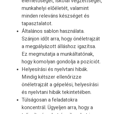
elérhetőségét, iskolai végzettségét,
munkahelyi előéletét, valamint
minden releváns készséget és
tapasztalatot.
Általános sablon használata.
Szánjon időt arra, hogy önéletrajzát
a megpályázott álláshoz igazítsa.
Ez megmutatja a munkáltatónak,
hogy komolyan gondolja a pozíciót.
Helyesírási és nyelvtani hibák.
Mindig kétszer ellenőrizze
önéletrajzát a gépelési, helyesírási
és nyelvtani hibák tekintetében.
Túlságosan a feladatokra
koncentrál. Ügyeljen arra, hogy a