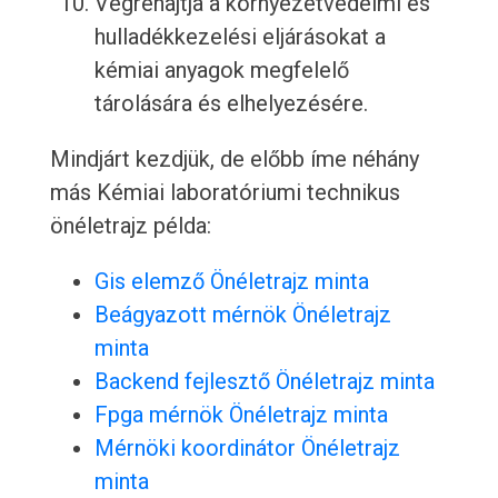
Végrehajtja a környezetvédelmi és
hulladékkezelési eljárásokat a
kémiai anyagok megfelelő
tárolására és elhelyezésére.
Mindjárt kezdjük, de előbb íme néhány
más Kémiai laboratóriumi technikus
önéletrajz példa:
Gis elemző Önéletrajz minta
Beágyazott mérnök Önéletrajz
minta
Backend fejlesztő Önéletrajz minta
Fpga mérnök Önéletrajz minta
Mérnöki koordinátor Önéletrajz
minta