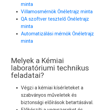
minta
Villamosmérnök Önéletrajz minta
QA szoftver tesztelő Önéletrajz
minta
Automatizálási mérnök Önéletrajz
minta
Melyek a Kémiai
laboratóriumi technikus
feladatai?
Végzi a kémiai kísérleteket a
szabványos műveletek és
biztonsági előírások betartásával.
Előkészíti a vegyszereket és