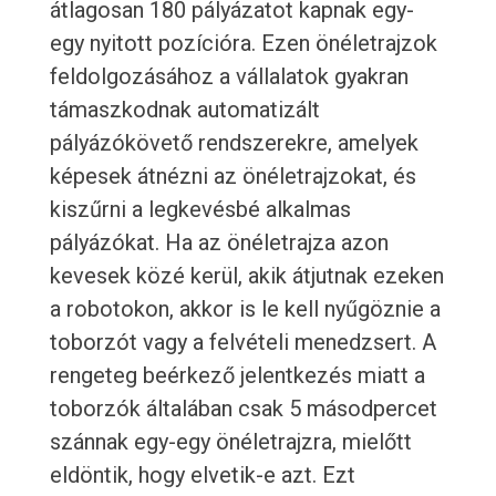
átlagosan 180 pályázatot kapnak egy-
egy nyitott pozícióra. Ezen önéletrajzok
feldolgozásához a vállalatok gyakran
támaszkodnak automatizált
pályázókövető rendszerekre, amelyek
képesek átnézni az önéletrajzokat, és
kiszűrni a legkevésbé alkalmas
pályázókat. Ha az önéletrajza azon
kevesek közé kerül, akik átjutnak ezeken
a robotokon, akkor is le kell nyűgöznie a
toborzót vagy a felvételi menedzsert. A
rengeteg beérkező jelentkezés miatt a
toborzók általában csak 5 másodpercet
szánnak egy-egy önéletrajzra, mielőtt
eldöntik, hogy elvetik-e azt. Ezt