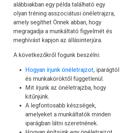
alábbiakban egy példa található egy
olyan tréning asszociátusi önéletrajzra,
amely segíthet Önnek abban, hogy
megragadja a munkáltató figyelmét és
meghívást kapjon az állásinterjúra.
A következőkről fogunk beszélni:
Hogyan írjunk önéletrajzot
, iparágtól
és munkaköröktől függetlenül.
Mit írjunk az önéletrajzba, hogy
kitűnjünk.
A legfontosabb készségek,
amelyeket a munkáltatók minden
iparágban látni szeretnének.
Hogyan építsünk egy önéletrajzot