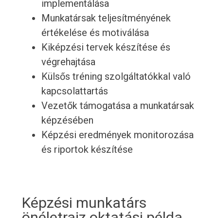
implementálása
Munkatársak teljesítményének
értékelése és motiválása
Kiképzési tervek készítése és
végrehajtása
Külsős tréning szolgáltatókkal való
kapcsolattartás
Vezetők támogatása a munkatársak
képzésében
Képzési eredmények monitorozása
és riportok készítése
Képzési munkatárs
önéletrajz oktatási példa