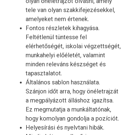
olyan önéletrajzot olvasni, amely
tele van olyan szakkifejezésekkel,
amelyeket nem értenek.
Fontos részletek kihagyása.
Feltétlenül tüntesse fel
elérhetőségét, iskolai végzettségét,
munkahelyi előéletét, valamint
minden releváns készséget és
tapasztalatot.
Általános sablon használata.
Szánjon időt arra, hogy önéletrajzát
a megpályázott álláshoz igazítsa.
Ez megmutatja a munkáltatónak,
hogy komolyan gondolja a pozíciót.
Helyesírási és nyelvtani hibák.