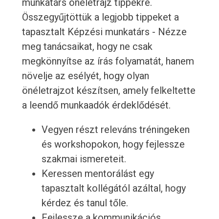
munkatárs önéletrajz tippekre.
Összegyűjtöttük a legjobb tippeket a
tapasztalt Képzési munkatárs - Nézze
meg tanácsaikat, hogy ne csak
megkönnyítse az írás folyamatát, hanem
növelje az esélyét, hogy olyan
önéletrajzot készítsen, amely felkeltette
a leendő munkaadók érdeklődését.
Vegyen részt releváns tréningeken
és workshopokon, hogy fejlessze
szakmai ismereteit.
Keressen mentorálást egy
tapasztalt kollégától azáltal, hogy
kérdez és tanul tőle.
Fejlessze a kommunikációs