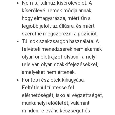
Nem tartalmaz kísérőlevelet. A
kísérőlevél remek módja annak,
hogy elmagyarázza, miért Ön a
legjobb jelölt az állásra, és miért
szeretné megszerezni a pozíciót.
Túl sok szakzsargon használata. A
felvételi menedzserek nem akarnak
olyan önéletrajzot olvasni, amely
tele van olyan szakkifejezésekkel,
amelyeket nem értenek.
Fontos részletek kihagyása.
Feltétlenül tüntesse fel
elérhetőségét, iskolai végzettségét,
munkahelyi előéletét, valamint
minden releváns készséget és