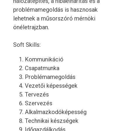
hálózatépítés, a hibaelhárítás és a
problémamegoldás is hasznosak
lehetnek a műsorszóró mérnöki
önéletrajzban.
Soft Skills:
Kommunikáció
Csapatmunka
Problémamegoldás
Vezetői képességek
Tervezés
Szervezés
Alkalmazkodóképesség
Technikai készségek
Időgazdálkodás