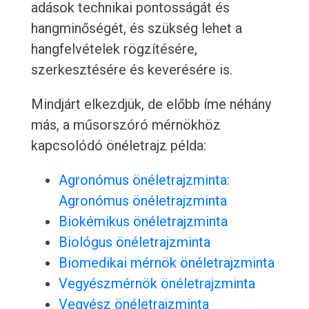
adások technikai pontosságát és
hangminőségét, és szükség lehet a
hangfelvételek rögzítésére,
szerkesztésére és keverésére is.
Mindjárt elkezdjük, de előbb íme néhány
más, a műsorszóró mérnökhöz
kapcsolódó önéletrajz példa:
Agronómus önéletrajzminta:
Agronómus önéletrajzminta
Biokémikus önéletrajzminta
Biológus önéletrajzminta
Biomedikai mérnök önéletrajzminta
Vegyészmérnök önéletrajzminta
Vegyész önéletrajzminta