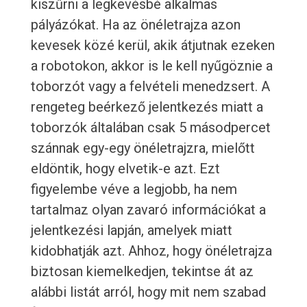
kiszűrni a legkevésbé alkalmas
pályázókat. Ha az önéletrajza azon
kevesek közé kerül, akik átjutnak ezeken
a robotokon, akkor is le kell nyűgöznie a
toborzót vagy a felvételi menedzsert. A
rengeteg beérkező jelentkezés miatt a
toborzók általában csak 5 másodpercet
szánnak egy-egy önéletrajzra, mielőtt
eldöntik, hogy elvetik-e azt. Ezt
figyelembe véve a legjobb, ha nem
tartalmaz olyan zavaró információkat a
jelentkezési lapján, amelyek miatt
kidobhatják azt. Ahhoz, hogy önéletrajza
biztosan kiemelkedjen, tekintse át az
alábbi listát arról, hogy mit nem szabad