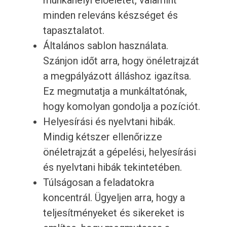
munkahelyi előéletét, valamint
minden releváns készséget és
tapasztalatot.
Általános sablon használata.
Szánjon időt arra, hogy önéletrajzát
a megpályázott álláshoz igazítsa.
Ez megmutatja a munkáltatónak,
hogy komolyan gondolja a pozíciót.
Helyesírási és nyelvtani hibák.
Mindig kétszer ellenőrizze
önéletrajzát a gépelési, helyesírási
és nyelvtani hibák tekintetében.
Túlságosan a feladatokra
koncentrál. Ügyeljen arra, hogy a
teljesítményeket és sikereket is