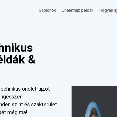
Sablonok
Önéletrajz példák
Hogyan ír
hnikus
éldák &
echnikus önéletrajzot
Böngésszen
nden szint és szakterület
pét még ma!