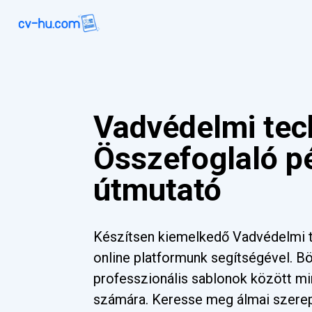
Vadvédelmi tec
Összefoglaló p
útmutató
Készítsen kiemelkedő Vadvédelmi t
online platformunk segítségével. 
professzionális sablonok között mi
számára. Keresse meg álmai szere