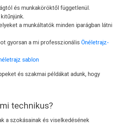
rágtól és munkaköröktől függetlenül.
 kitűnjünk.
lyeket a munkáltatók minden iparágban látni
ot gyorsan a mi professzionális
Önéletrajz-
néletrajz sablon
tippeket és szakmai példákat adunk, hogy
lmi technikus?
ak a szokásainak és viselkedésének