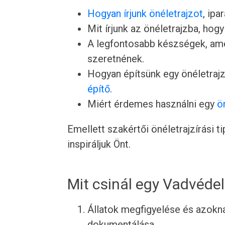
Hogyan írjunk önéletrajzot
, ipa
Mit írjunk az önéletrajzba, hogy
A legfontosabb készségek, ame
szeretnének.
Hogyan építsünk egy önéletrajz
építő
.
Miért érdemes használni egy
ö
Emellett szakértői önéletrajzírási 
inspiráljuk Önt.
Mit csinál egy Vadvéde
Állatok megfigyelése és azokn
dokumentálása.