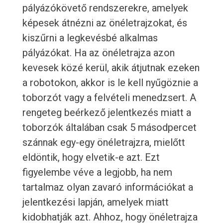
pályázókövető rendszerekre, amelyek
képesek átnézni az önéletrajzokat, és
kiszűrni a legkevésbé alkalmas
pályázókat. Ha az önéletrajza azon
kevesek közé kerül, akik átjutnak ezeken
a robotokon, akkor is le kell nyűgöznie a
toborzót vagy a felvételi menedzsert. A
rengeteg beérkező jelentkezés miatt a
toborzók általában csak 5 másodpercet
szánnak egy-egy önéletrajzra, mielőtt
eldöntik, hogy elvetik-e azt. Ezt
figyelembe véve a legjobb, ha nem
tartalmaz olyan zavaró információkat a
jelentkezési lapján, amelyek miatt
kidobhatják azt. Ahhoz, hogy önéletrajza