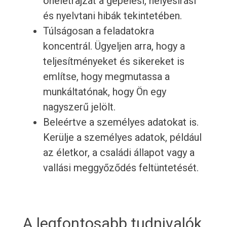
önéletrajzát a gépelési, helyesírási
és nyelvtani hibák tekintetében.
Túlságosan a feladatokra
koncentrál. Ügyeljen arra, hogy a
teljesítményeket és sikereket is
említse, hogy megmutassa a
munkáltatónak, hogy Ön egy
nagyszerű jelölt.
Beleértve a személyes adatokat is.
Kerülje a személyes adatok, például
az életkor, a családi állapot vagy a
vallási meggyőződés feltüntetését.
A legfontosabb tudnivalók