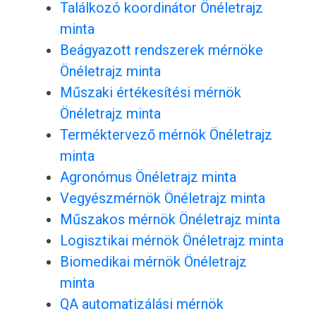
Találkozó koordinátor Önéletrajz
minta
Beágyazott rendszerek mérnöke
Önéletrajz minta
Műszaki értékesítési mérnök
Önéletrajz minta
Terméktervező mérnök Önéletrajz
minta
Agronómus Önéletrajz minta
Vegyészmérnök Önéletrajz minta
Műszakos mérnök Önéletrajz minta
Logisztikai mérnök Önéletrajz minta
Biomedikai mérnök Önéletrajz
minta
QA automatizálási mérnök