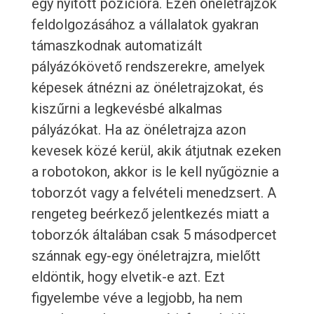
egy nyitott pozícióra. Ezen önéletrajzok
feldolgozásához a vállalatok gyakran
támaszkodnak automatizált
pályázókövető rendszerekre, amelyek
képesek átnézni az önéletrajzokat, és
kiszűrni a legkevésbé alkalmas
pályázókat. Ha az önéletrajza azon
kevesek közé kerül, akik átjutnak ezeken
a robotokon, akkor is le kell nyűgöznie a
toborzót vagy a felvételi menedzsert. A
rengeteg beérkező jelentkezés miatt a
toborzók általában csak 5 másodpercet
szánnak egy-egy önéletrajzra, mielőtt
eldöntik, hogy elvetik-e azt. Ezt
figyelembe véve a legjobb, ha nem