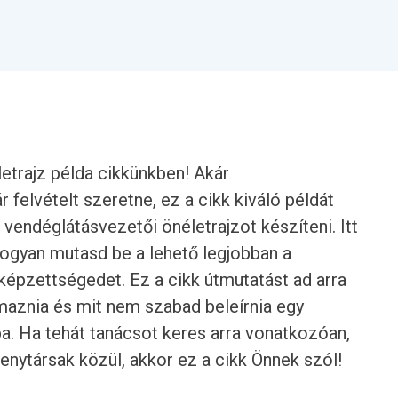
etrajz példa cikkünkben! Akár
r felvételt szeretne, ez a cikk kiváló példát
s vendéglátásvezetői önéletrajzot készíteni. Itt
hogyan mutasd be a lehető legjobban a
képzettségedet. Ez a cikk útmutatást ad arra
lmaznia és mit nem szabad beleírnia egy
. Ha tehát tanácsot keres arra vonatkozóan,
senytársak közül, akkor ez a cikk Önnek szól!