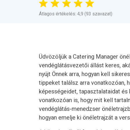
Átlagos értékelés: 4,9 (93 szavazat)
Üdvözöljük a Catering Manager önél
vendéglátásvezetői állást keres, aká
nyújt Önnek arra, hogyan kell sikere
tippeket találsz arra vonatkozóan, 
képességeidet, tapasztalataidat és 
vonatkozóan is, hogy mit kell tarta
vendéglátás-menedzser önéletrajzba
hogyan emelje ki önéletrajzát a ver