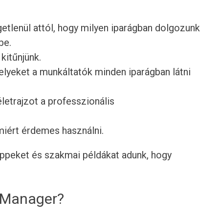
getlenül attól, hogy milyen iparágban dolgozunk
be.
 kitűnjünk.
lyeket a munkáltatók minden iparágban látni
etrajzot a professzionális
 miért érdemes használni.
tippeket és szakmai példákat adunk, hogy
g Manager?