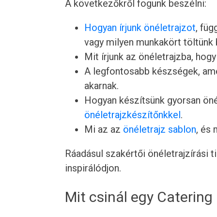
A következőkről fogunk beszélni:
Hogyan írjunk önéletrajzot
, füg
vagy milyen munkakört töltünk 
Mit írjunk az önéletrajzba, hogy
A legfontosabb készségek, ame
akarnak.
Hogyan készítsünk gyorsan önél
önéletrajzkészítőnkkel
.
Mi az az
önéletrajz sablon
, és
Ráadásul szakértői önéletrajzírási 
inspirálódjon.
Mit csinál egy Caterin