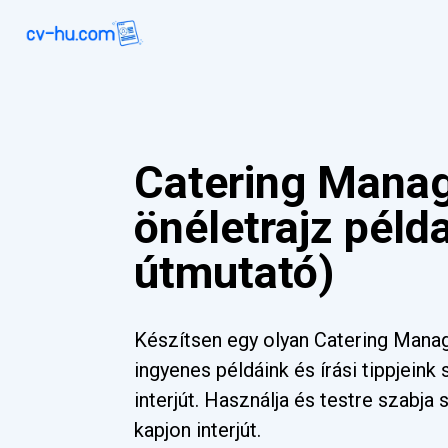
Catering Mana
önéletrajz péld
útmutató)
Készítsen egy olyan Catering Manag
ingyenes példáink és írási tippjeink
interjút. Használja és testre szabj
kapjon interjút.