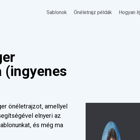
Sablonok
Önéletrajz példák
Hogyan ír
ger
a (ingyenes
er önéletrajzot, amellyel
 segítségével elnyeri az
a sablonunkat, és még ma