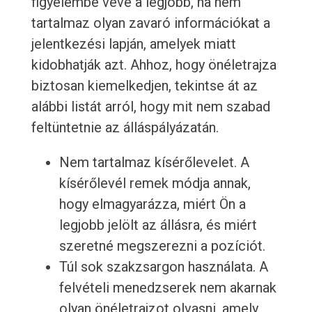
figyelembe véve a legjobb, ha nem
tartalmaz olyan zavaró információkat a
jelentkezési lapján, amelyek miatt
kidobhatják azt. Ahhoz, hogy önéletrajza
biztosan kiemelkedjen, tekintse át az
alábbi listát arról, hogy mit nem szabad
feltüntetnie az álláspályázatán.
Nem tartalmaz kísérőlevelet. A
kísérőlevél remek módja annak,
hogy elmagyarázza, miért Ön a
legjobb jelölt az állásra, és miért
szeretné megszerezni a pozíciót.
Túl sok szakzsargon használata. A
felvételi menedzserek nem akarnak
olyan önéletrajzot olvasni, amely