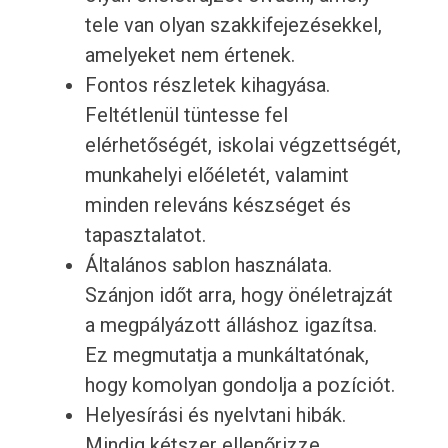
tele van olyan szakkifejezésekkel,
amelyeket nem értenek.
Fontos részletek kihagyása.
Feltétlenül tüntesse fel
elérhetőségét, iskolai végzettségét,
munkahelyi előéletét, valamint
minden releváns készséget és
tapasztalatot.
Általános sablon használata.
Szánjon időt arra, hogy önéletrajzát
a megpályázott álláshoz igazítsa.
Ez megmutatja a munkáltatónak,
hogy komolyan gondolja a pozíciót.
Helyesírási és nyelvtani hibák.
Mindig kétszer ellenőrizze