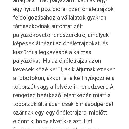
átlagosan 180 pályázatot kapnak egy-
egy nyitott pozícióra. Ezen önéletrajzok
feldolgozásához a vállalatok gyakran
támaszkodnak automatizált
pályázókövető rendszerekre, amelyek
képesek átnézni az önéletrajzokat, és
kiszűrni a legkevésbé alkalmas
pályázókat. Ha az önéletrajza azon
kevesek közé kerül, akik átjutnak ezeken
a robotokon, akkor is le kell nyűgöznie a
toborzót vagy a felvételi menedzsert. A
rengeteg beérkező jelentkezés miatt a
toborzók általában csak 5 másodpercet
szánnak egy-egy önéletrajzra, mielőtt
eldöntik, hogy elvetik-e azt. Ezt