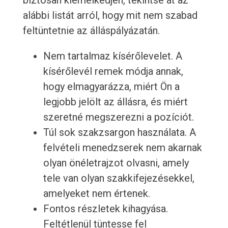
biztosan kiemelkedjen, tekintse át az
alábbi listát arról, hogy mit nem szabad
feltüntetnie az álláspályázatán.
Nem tartalmaz kísérőlevelet. A
kísérőlevél remek módja annak,
hogy elmagyarázza, miért Ön a
legjobb jelölt az állásra, és miért
szeretné megszerezni a pozíciót.
Túl sok szakzsargon használata. A
felvételi menedzserek nem akarnak
olyan önéletrajzot olvasni, amely
tele van olyan szakkifejezésekkel,
amelyeket nem értenek.
Fontos részletek kihagyása.
Feltétlenül tüntesse fel