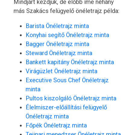
Mindjárt kezdjük, de előbb íme néhány
más Szakács felügyelő önéletrajz példa:
Barista Önéletrajz minta
Konyhai segítő Önéletrajz minta
Bagger Önéletrajz minta
Steward Önéletrajz minta
Bankett kapitány Önéletrajz minta
Virágüzlet Önéletrajz minta
Executive Sous Chef Önéletrajz
minta
Pultos kiszolgáló Önéletrajz minta
Élelmiszer-előállítási felügyelő
Önéletrajz minta
Főpék Önéletrajz minta
Tejipari menedzser Önéletrajz minta