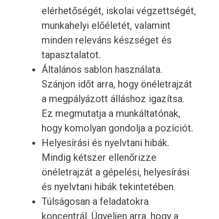
elérhetőségét, iskolai végzettségét,
munkahelyi előéletét, valamint
minden releváns készséget és
tapasztalatot.
Általános sablon használata.
Szánjon időt arra, hogy önéletrajzát
a megpályázott álláshoz igazítsa.
Ez megmutatja a munkáltatónak,
hogy komolyan gondolja a pozíciót.
Helyesírási és nyelvtani hibák.
Mindig kétszer ellenőrizze
önéletrajzát a gépelési, helyesírási
és nyelvtani hibák tekintetében.
Túlságosan a feladatokra
koncentrál. Ügyeljen arra, hogy a