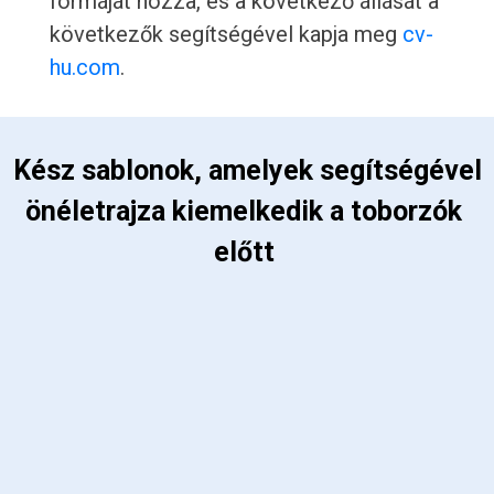
formáját hozza, és a következő állását a
következők segítségével kapja meg
cv-
hu.com
.
 Kész sablonok, amelyek segítségével 
önéletrajza kiemelkedik a toborzók 
előtt 