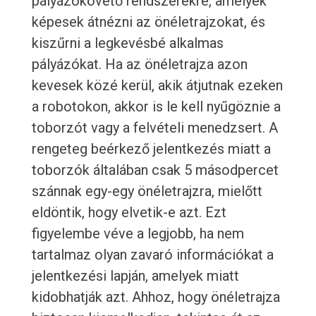
pályázókövető rendszerekre, amelyek
képesek átnézni az önéletrajzokat, és
kiszűrni a legkevésbé alkalmas
pályázókat. Ha az önéletrajza azon
kevesek közé kerül, akik átjutnak ezeken
a robotokon, akkor is le kell nyűgöznie a
toborzót vagy a felvételi menedzsert. A
rengeteg beérkező jelentkezés miatt a
toborzók általában csak 5 másodpercet
szánnak egy-egy önéletrajzra, mielőtt
eldöntik, hogy elvetik-e azt. Ezt
figyelembe véve a legjobb, ha nem
tartalmaz olyan zavaró információkat a
jelentkezési lapján, amelyek miatt
kidobhatják azt. Ahhoz, hogy önéletrajza