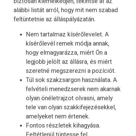
biztosan kiemelkedjen, tekintse át az
alábbi listát arról, hogy mit nem szabad
feltüntetnie az álláspályázatán.
Nem tartalmaz kísérőlevelet. A
kísérőlevél remek módja annak,
hogy elmagyarázza, miért Ön a
legjobb jelölt az állásra, és miért
szeretné megszerezni a pozíciót.
Túl sok szakzsargon használata. A
felvételi menedzserek nem akarnak
olyan önéletrajzot olvasni, amely
tele van olyan szakkifejezésekkel,
amelyeket nem értenek.
Fontos részletek kihagyása.
Feltétlenül tüntesse fel