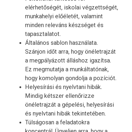
elérhetőségét, iskolai végzettségét,
munkahelyi előéletét, valamint
minden releváns készséget és
tapasztalatot.
Általános sablon használata.
Szánjon időt arra, hogy önéletrajzát
a megpályázott álláshoz igazítsa.
Ez megmutatja a munkáltatónak,
hogy komolyan gondolja a pozíciót.
Helyesírási és nyelvtani hibák.
Mindig kétszer ellenőrizze
önéletrajzát a gépelési, helyesírási
és nyelvtani hibák tekintetében.
Túlságosan a feladatokra
koncentrál. Ügyeljen arra, hogy a