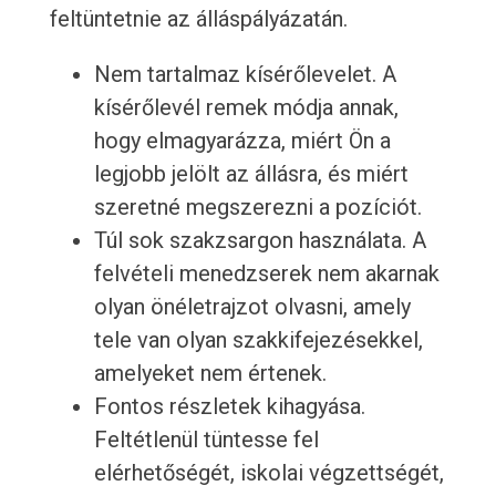
feltüntetnie az álláspályázatán.
Nem tartalmaz kísérőlevelet. A
kísérőlevél remek módja annak,
hogy elmagyarázza, miért Ön a
legjobb jelölt az állásra, és miért
szeretné megszerezni a pozíciót.
Túl sok szakzsargon használata. A
felvételi menedzserek nem akarnak
olyan önéletrajzot olvasni, amely
tele van olyan szakkifejezésekkel,
amelyeket nem értenek.
Fontos részletek kihagyása.
Feltétlenül tüntesse fel
elérhetőségét, iskolai végzettségét,