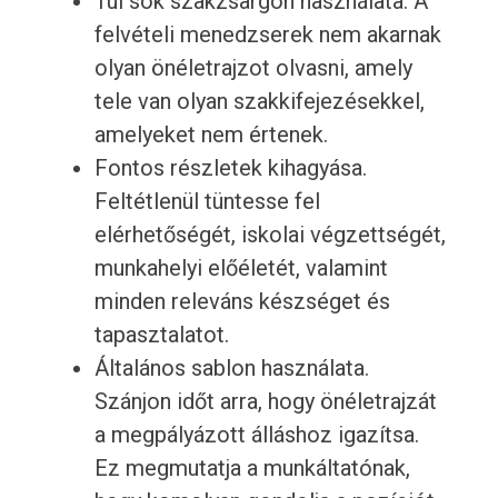
Túl sok szakzsargon használata. A
felvételi menedzserek nem akarnak
olyan önéletrajzot olvasni, amely
tele van olyan szakkifejezésekkel,
amelyeket nem értenek.
Fontos részletek kihagyása.
Feltétlenül tüntesse fel
elérhetőségét, iskolai végzettségét,
munkahelyi előéletét, valamint
minden releváns készséget és
tapasztalatot.
Általános sablon használata.
Szánjon időt arra, hogy önéletrajzát
a megpályázott álláshoz igazítsa.
Ez megmutatja a munkáltatónak,