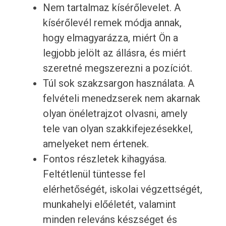
Nem tartalmaz kísérőlevelet. A
kísérőlevél remek módja annak,
hogy elmagyarázza, miért Ön a
legjobb jelölt az állásra, és miért
szeretné megszerezni a pozíciót.
Túl sok szakzsargon használata. A
felvételi menedzserek nem akarnak
olyan önéletrajzot olvasni, amely
tele van olyan szakkifejezésekkel,
amelyeket nem értenek.
Fontos részletek kihagyása.
Feltétlenül tüntesse fel
elérhetőségét, iskolai végzettségét,
munkahelyi előéletét, valamint
minden releváns készséget és