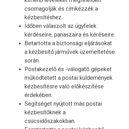
kimenő leveleket megfelelően
csomagolják és címkézzék a
kézbesítéshez.
Időben válaszolt az ügyfelek
kérdéseire, panaszaira és kéréseire.
Betartotta a biztonsági eljárásokat
a kézbesítő járművek üzemeltetése
során.
Postakezelő és -válogató gépeket
működtetett a postai küldemények
kézbesítésre való előkészítése
érdekében.
Segítséget nyújtott más postai
kézbesítőknek a
csúcsidőszakokban.