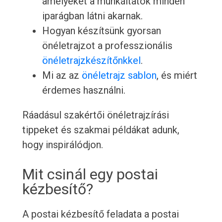
amelyeket a munkáltatók minden
iparágban látni akarnak.
Hogyan készítsünk gyorsan
önéletrajzot a professzionális
önéletrajzkészítőnkkel
.
Mi az az
önéletrajz sablon
, és miért
érdemes használni.
Ráadásul szakértői önéletrajzírási
tippeket és szakmai példákat adunk,
hogy inspirálódjon.
Mit csinál egy postai
kézbesítő?
A postai kézbesítő feladata a postai