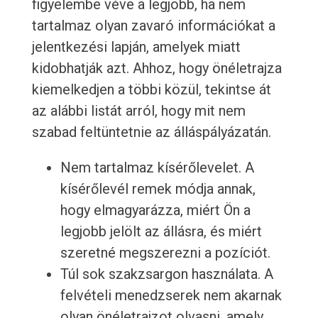
figyelembe véve a legjobb, ha nem
tartalmaz olyan zavaró információkat a
jelentkezési lapján, amelyek miatt
kidobhatják azt. Ahhoz, hogy önéletrajza
kiemelkedjen a többi közül, tekintse át
az alábbi listát arról, hogy mit nem
szabad feltüntetnie az álláspályázatán.
Nem tartalmaz kísérőlevelet. A
kísérőlevél remek módja annak,
hogy elmagyarázza, miért Ön a
legjobb jelölt az állásra, és miért
szeretné megszerezni a pozíciót.
Túl sok szakzsargon használata. A
felvételi menedzserek nem akarnak
olyan önéletrajzot olvasni, amely