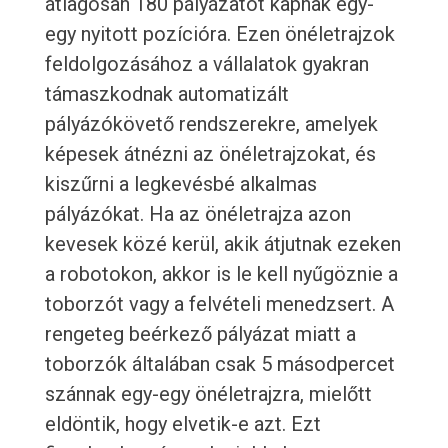
átlagosan 180 pályázatot kapnak egy-
egy nyitott pozícióra. Ezen önéletrajzok
feldolgozásához a vállalatok gyakran
támaszkodnak automatizált
pályázókövető rendszerekre, amelyek
képesek átnézni az önéletrajzokat, és
kiszűrni a legkevésbé alkalmas
pályázókat. Ha az önéletrajza azon
kevesek közé kerül, akik átjutnak ezeken
a robotokon, akkor is le kell nyűgöznie a
toborzót vagy a felvételi menedzsert. A
rengeteg beérkező pályázat miatt a
toborzók általában csak 5 másodpercet
szánnak egy-egy önéletrajzra, mielőtt
eldöntik, hogy elvetik-e azt. Ezt