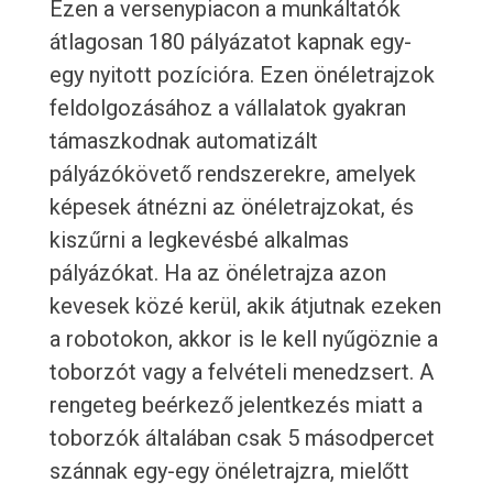
Ezen a versenypiacon a munkáltatók
átlagosan 180 pályázatot kapnak egy-
egy nyitott pozícióra. Ezen önéletrajzok
feldolgozásához a vállalatok gyakran
támaszkodnak automatizált
pályázókövető rendszerekre, amelyek
képesek átnézni az önéletrajzokat, és
kiszűrni a legkevésbé alkalmas
pályázókat. Ha az önéletrajza azon
kevesek közé kerül, akik átjutnak ezeken
a robotokon, akkor is le kell nyűgöznie a
toborzót vagy a felvételi menedzsert. A
rengeteg beérkező jelentkezés miatt a
toborzók általában csak 5 másodpercet
szánnak egy-egy önéletrajzra, mielőtt