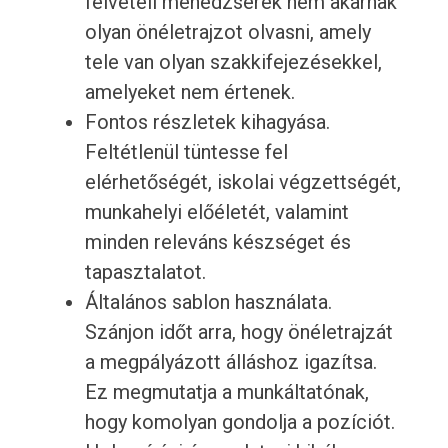
felvételi menedzserek nem akarnak
olyan önéletrajzot olvasni, amely
tele van olyan szakkifejezésekkel,
amelyeket nem értenek.
Fontos részletek kihagyása.
Feltétlenül tüntesse fel
elérhetőségét, iskolai végzettségét,
munkahelyi előéletét, valamint
minden releváns készséget és
tapasztalatot.
Általános sablon használata.
Szánjon időt arra, hogy önéletrajzát
a megpályázott álláshoz igazítsa.
Ez megmutatja a munkáltatónak,
hogy komolyan gondolja a pozíciót.