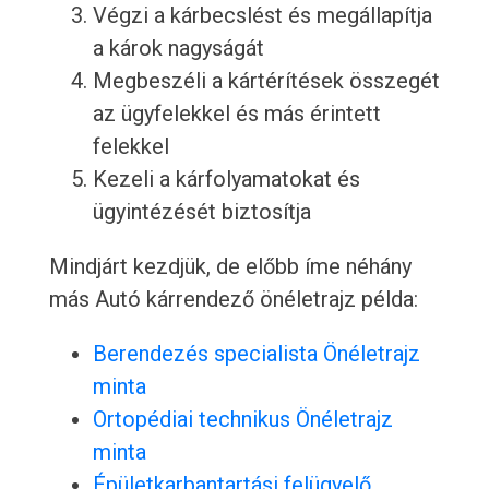
Végzi a kárbecslést és megállapítja
a károk nagyságát
Megbeszéli a kártérítések összegét
az ügyfelekkel és más érintett
felekkel
Kezeli a kárfolyamatokat és
ügyintézését biztosítja
Mindjárt kezdjük, de előbb íme néhány
más Autó kárrendező önéletrajz példa:
Berendezés specialista Önéletrajz
minta
Ortopédiai technikus Önéletrajz
minta
Épületkarbantartási felügyelő