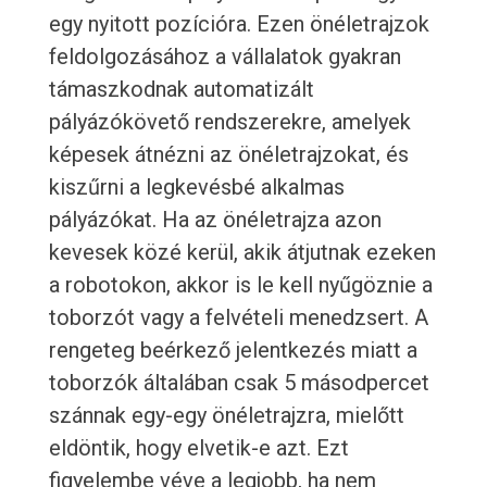
egy nyitott pozícióra. Ezen önéletrajzok
feldolgozásához a vállalatok gyakran
támaszkodnak automatizált
pályázókövető rendszerekre, amelyek
képesek átnézni az önéletrajzokat, és
kiszűrni a legkevésbé alkalmas
pályázókat. Ha az önéletrajza azon
kevesek közé kerül, akik átjutnak ezeken
a robotokon, akkor is le kell nyűgöznie a
toborzót vagy a felvételi menedzsert. A
rengeteg beérkező jelentkezés miatt a
toborzók általában csak 5 másodpercet
szánnak egy-egy önéletrajzra, mielőtt
eldöntik, hogy elvetik-e azt. Ezt
figyelembe véve a legjobb, ha nem