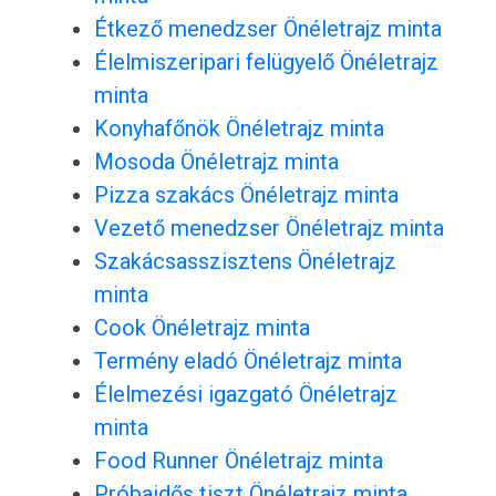
Étkező menedzser Önéletrajz minta
Élelmiszeripari felügyelő Önéletrajz
minta
Konyhafőnök Önéletrajz minta
Mosoda Önéletrajz minta
Pizza szakács Önéletrajz minta
Vezető menedzser Önéletrajz minta
Szakácsasszisztens Önéletrajz
minta
Cook Önéletrajz minta
Termény eladó Önéletrajz minta
Élelmezési igazgató Önéletrajz
minta
Food Runner Önéletrajz minta
Próbaidős tiszt Önéletrajz minta