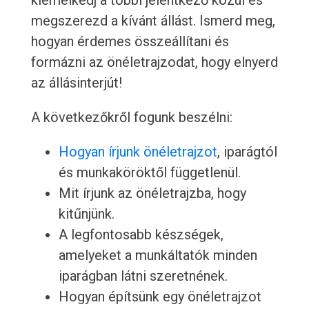
kiemelkedj a többi jelentkező közül és
megszerezd a kívánt állást. Ismerd meg,
hogyan érdemes összeállítani és
formázni az önéletrajzodat, hogy elnyerd
az állásinterjút!
A következőkről fogunk beszélni:
Hogyan írjunk önéletrajzot
, iparágtól
és munkaköröktől függetlenül.
Mit írjunk az önéletrajzba, hogy
kitűnjünk.
A legfontosabb készségek,
amelyeket a munkáltatók minden
iparágban látni szeretnének.
Hogyan építsünk egy önéletrajzot