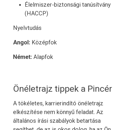
Élelmiszer-biztonsági tanúsítvány
(HACCP)
Nyelvtudás
Angol:
Középfok
Német:
Alapfok
Önéletrajz tippek a Pincér
A tökéletes, karrierindító önéletrajz
elkészítése nem könnyű feladat. Az
általános írási szabályok betartása
segíthet, de az is okos dolog, ha az Ön