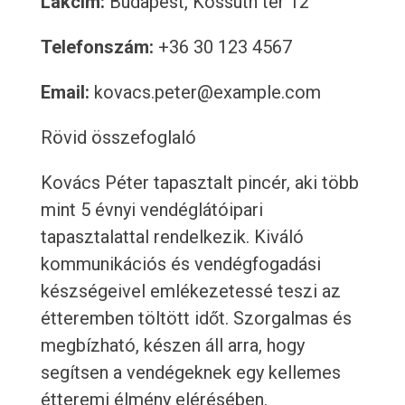
Lakcím:
Budapest, Kossuth tér 12
Telefonszám:
+36 30 123 4567
Email:
kovacs.peter@example.com
Rövid összefoglaló
Kovács Péter tapasztalt pincér, aki több
mint 5 évnyi vendéglátóipari
tapasztalattal rendelkezik. Kiváló
kommunikációs és vendégfogadási
készségeivel emlékezetessé teszi az
étteremben töltött időt. Szorgalmas és
megbízható, készen áll arra, hogy
segítsen a vendégeknek egy kellemes
étteremi élmény elérésében.