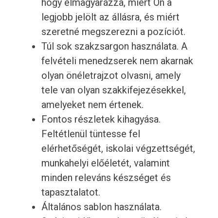
hogy elmagyarázza, miért Ön a
legjobb jelölt az állásra, és miért
szeretné megszerezni a pozíciót.
Túl sok szakzsargon használata. A
felvételi menedzserek nem akarnak
olyan önéletrajzot olvasni, amely
tele van olyan szakkifejezésekkel,
amelyeket nem értenek.
Fontos részletek kihagyása.
Feltétlenül tüntesse fel
elérhetőségét, iskolai végzettségét,
munkahelyi előéletét, valamint
minden releváns készséget és
tapasztalatot.
Általános sablon használata.